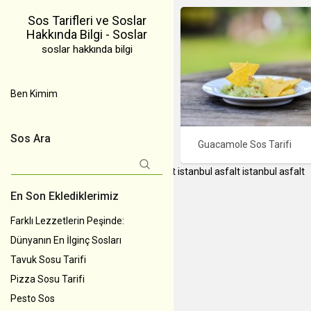
Sos Tarifleri ve Soslar
Hakkında Bilgi - Soslar
soslar hakkında bilgi
Ben Kimim
Sos Ara
Guacamole Sos Tarifi
Arama:
instagram takipçi satın al
İstanbul Asfalt
istanbul asfalt
istanbul asfalt
En Son Eklediklerimiz
Farklı Lezzetlerin Peşinde:
Dünyanın En İlginç Sosları
Tavuk Sosu Tarifi
Pizza Sosu Tarifi
Pesto Sos