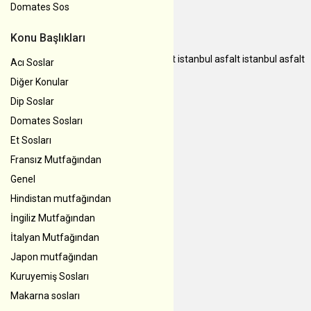
Domates Sos
Konu Başlıkları
instagram takipçi satın al
İstanbul Asfalt
istanbul asfalt
istanbul asfalt
Acı Soslar
Diğer Konular
Dip Soslar
Domates Sosları
Et Sosları
Fransız Mutfağından
Genel
Hindistan mutfağından
İngiliz Mutfağından
İtalyan Mutfağından
Japon mutfağından
Kuruyemiş Sosları
Makarna sosları