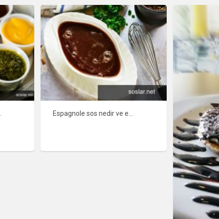
kesin bilmesi gereken 5 sos
Espagnole sos nedir ve espagnole sos nasıl yapılır? Espagnole sos hangi yemeklere eklenir?