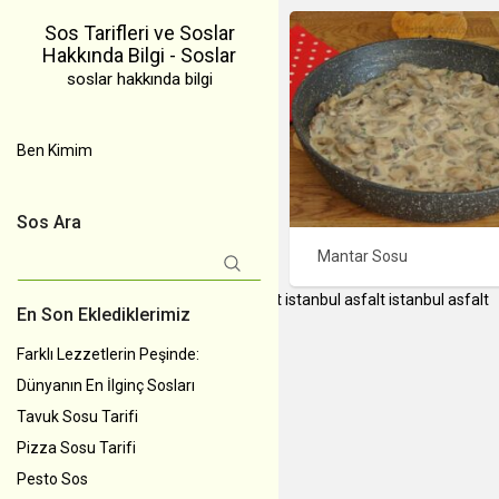
Sos Tarifleri ve Soslar
Hakkında Bilgi - Soslar
soslar hakkında bilgi
Ben Kimim
Sos Ara
Mantar Sosu
Arama:
instagram takipçi satın al
İstanbul Asfalt
istanbul asfalt
istanbul asfalt
En Son Eklediklerimiz
Farklı Lezzetlerin Peşinde:
Dünyanın En İlginç Sosları
Tavuk Sosu Tarifi
Pizza Sosu Tarifi
Pesto Sos