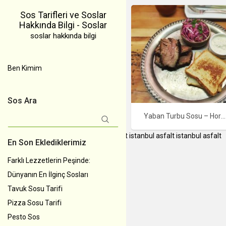
Sos Tarifleri ve Soslar
Hakkında Bilgi - Soslar
soslar hakkında bilgi
Ben Kimim
Sos Ara
Yaban Turbu Sosu – Horseradish Sauce
Arama:
instagram takipçi satın al
İstanbul Asfalt
istanbul asfalt
istanbul asfalt
En Son Eklediklerimiz
Farklı Lezzetlerin Peşinde:
Dünyanın En İlginç Sosları
Tavuk Sosu Tarifi
Pizza Sosu Tarifi
Pesto Sos