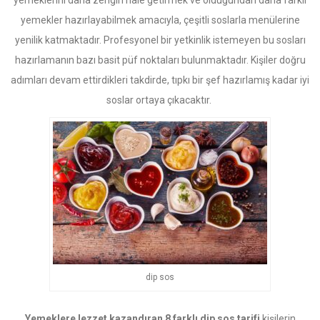
yemeklerini daha zengin hale getirmek ve olduğundan daha farklı
yemekler hazırlayabilmek amacıyla, çeşitli soslarla menülerine
yenilik katmaktadır. Profesyonel bir yetkinlik istemeyen bu sosları
hazırlamanın bazı basit püf noktaları bulunmaktadır. Kişiler doğru
adımları devam ettirdikleri takdirde, tıpkı bir şef hazırlamış kadar iyi
soslar ortaya çıkacaktır.
dip sos
Yemeklere lezzet kazandıran 8 farklı dip sos tarifi
kişilerin