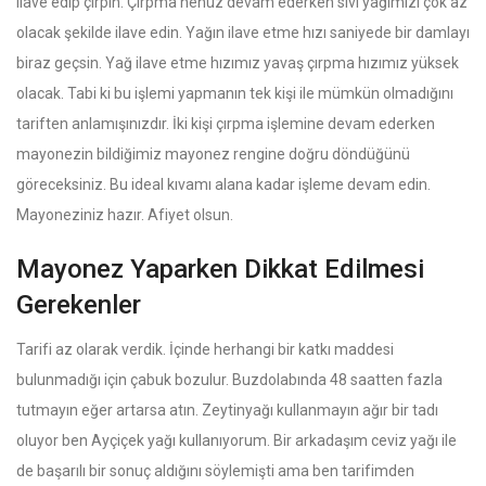
ilave edip çırpın. Çırpma henüz devam ederken sıvı yağımızı çok az
olacak şekilde ilave edin. Yağın ilave etme hızı saniyede bir damlayı
biraz geçsin. Yağ ilave etme hızımız yavaş çırpma hızımız yüksek
olacak. Tabi ki bu işlemi yapmanın tek kişi ile mümkün olmadığını
tariften anlamışınızdır. İki kişi çırpma işlemine devam ederken
mayonezin bildiğimiz mayonez rengine doğru döndüğünü
göreceksiniz. Bu ideal kıvamı alana kadar işleme devam edin.
Mayoneziniz hazır. Afiyet olsun.
Mayonez Yaparken Dikkat Edilmesi
Gerekenler
Tarifi az olarak verdik. İçinde herhangi bir katkı maddesi
bulunmadığı için çabuk bozulur. Buzdolabında 48 saatten fazla
tutmayın eğer artarsa atın. Zeytinyağı kullanmayın ağır bir tadı
oluyor ben Ayçiçek yağı kullanıyorum. Bir arkadaşım ceviz yağı ile
de başarılı bir sonuç aldığını söylemişti ama ben tarifimden