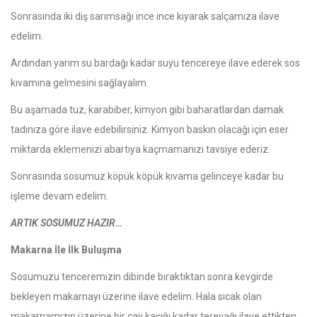
Sonrasında iki diş sarımsağı ince ince kıyarak salçamıza ilave
edelim.
Ardından yarım su bardağı kadar suyu tencereye ilave ederek sos
kıvamına gelmesini sağlayalım.
Bu aşamada tuz, karabiber, kimyon gibi baharatlardan damak
tadınıza göre ilave edebilirsiniz. Kimyon baskın olacağı için eser
miktarda eklemenizi abartıya kaçmamanızı tavsiye ederiz.
Sonrasında sosumuz köpük köpük kıvama gelinceye kadar bu
işleme devam edelim.
ARTIK SOSUMUZ HAZIR…
Makarna İle İlk Buluşma
Sosumuzu tenceremizin dibinde bıraktıktan sonra kevgirde
bekleyen makarnayı üzerine ilave edelim. Hala sıcak olan
makarnamızın üzerine bir çay kaşığı kadar tereyağı ilave ettikten