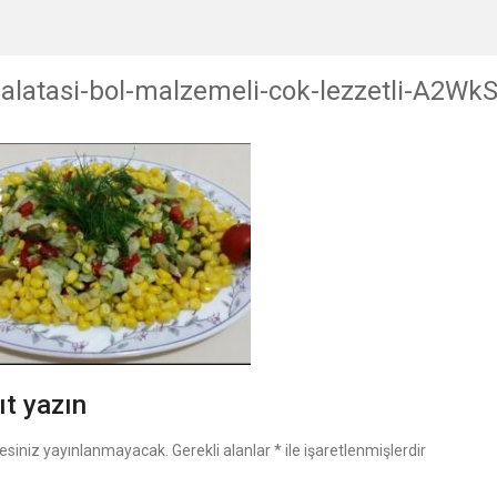
salatasi-bol-malzemeli-cok-lezzetli-A2Wk
ıt yazın
esiniz yayınlanmayacak.
Gerekli alanlar
*
ile işaretlenmişlerdir