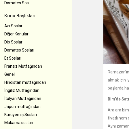
Domates Sos
Konu Başlıkları
Acı Soslar
Diğer Konular
Dip Soslar
Domates Sosları
Et Sosları
Fransız Mutfağından
Ramazan’ın 
Genel
almak için 
Hindistan mutfağından
başlarda ha
İngiliz Mutfağından
İtalyan Mutfağından
Bim’de Sat
Japon mutfağından
Ara ara bim
Kuruyemiş Sosları
fiyatlı hem 
Makarna sosları
Aynı zama