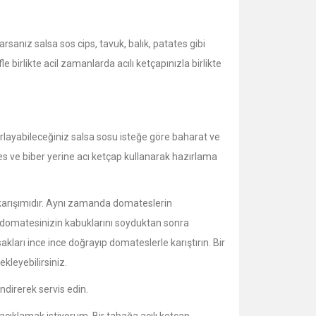
rsanız salsa sos cips, tavuk, balık, patates gibi
e birlikte acil zamanlarda acılı ketçapınızla birlikte
rlayabileceğiniz salsa sosu isteğe göre baharat ve
tes ve biber yerine acı ketçap kullanarak hazırlama
karışımıdır. Aynı zamanda domateslerin
n domatesinizin kabuklarını soyduktan sonra
kları ince ince doğrayıp domateslerle karıştırın. Bir
kleyebilirsiniz.
ndirerek servis edin.