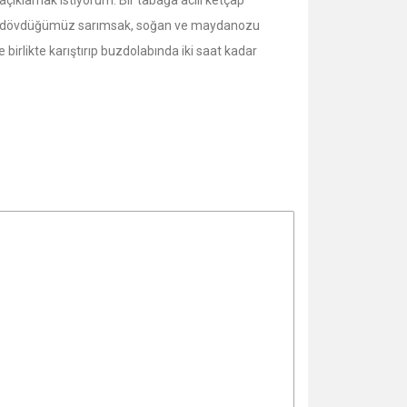
 açıklamak istiyorum. Bir tabağa acılı ketçap
yrıca dövdüğümüz sarımsak, soğan ve maydanozu
 birlikte karıştırıp buzdolabında iki saat kadar