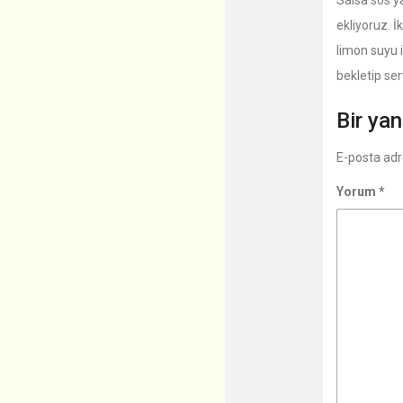
Salsa sos ya
ekliyoruz. 
limon suyu i
bekletip ser
Bir yan
E-posta adr
Yorum
*