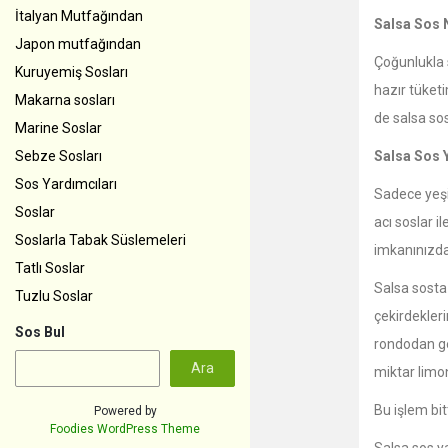
İtalyan Mutfağından
Salsa Sos N
Japon mutfağından
Çoğunlukla s
Kuruyemiş Sosları
hazır tüketi
Makarna sosları
de salsa sos
Marine Soslar
Sebze Sosları
Salsa Sos 
Sos Yardımcıları
Sadece yeşi
Soslar
acı soslar i
Soslarla Tabak Süslemeleri
imkanınızda
Tatlı Soslar
Salsa sosta
Tuzlu Soslar
çekirdekler
Sos Bul
rondodan ge
Ara
miktar limo
Bu işlem bi
Powered by
Foodies WordPress Theme