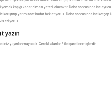
pımı bu şekildeydi. Kendi tarifim olan ketçaplı salsa sosu da size kısaca
İki yemek kaşığı kadar olması yeterli olacaktır. Daha sonrasında ise a
le karıştırıp yarım saat kadar bekletiyoruz. Daha sonrasında ise ketçap ile
vis ediyoruz.
ıt yazın
esiniz yayınlanmayacak.
Gerekli alanlar
*
ile işaretlenmişlerdir