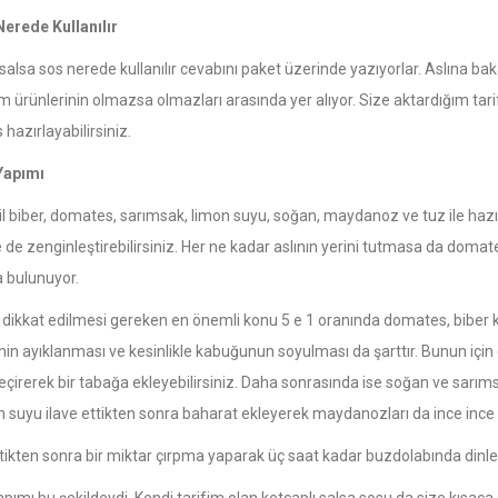
erede Kullanılır
alsa sos nerede kullanılır cevabını paket üzerinde yazıyorlar. Aslına baka
m ürünlerinin olmazsa olmazları arasında yer alıyor. Size aktardığım tarifl
 hazırlayabilirsiniz.
Yapımı
l biber, domates, sarımsak, limon suyu, soğan, maydanoz ve tuz ile hazı
le de zenginleştirebilirsiniz. Her ne kadar aslının yerini tutmasa da doma
 bulunuyor.
 dikkat edilmesi gereken en önemli konu 5 e 1 oranında domates, biber 
inin ayıklanması ve kesinlikle kabuğunun soyulması da şarttır. Bunun içi
çirerek bir tabağa ekleyebilirsiniz. Daha sonrasında ise soğan ve sarımsa
n suyu ilave ettikten sonra baharat ekleyerek maydanozları da ince ince e
ttikten sonra bir miktar çırpma yaparak üç saat kadar buzdolabında dinle