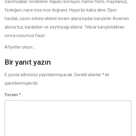
Sarımsaklar rendelenir. Kapari, kornişon, hamsi fileto, maydanoz,
fesleğen, nane ince ince doğranır. Hepsi bir kaba alınır. Dijon
hardalı, üzüm sirkesi eklenir kıvam alana kadar karıştırılır. Kıvamını
alınca tuz, karabiber ve zeytinyağı eklenir. Tekrar karıştırıldıktan
sonra sosumuz hazır.
Afiyetler olsun…
Bir yanıt yazın
E-posta adresiniz yayınlanmayacak.
Gerekli alanlar
*
ile
işaretlenmişlerdir
Yorum
*