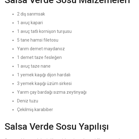
2 diş sarımsak
1 avuç kapari
1 avuç tatlı kornişon turşusu
5 tane hamsi filetosu
Yarım demet maydanoz
1 demet taze fesleğen
1 avuç taze nane
1 yemek kaşığı dijon hardalı
3 yemek kaşığı üzüm sirkesi
Yarım çay bardağı sızma zeytinyağı
Deniz tuzu
Çekilmiş karabiber
Salsa Verde Sosu Yapılışı