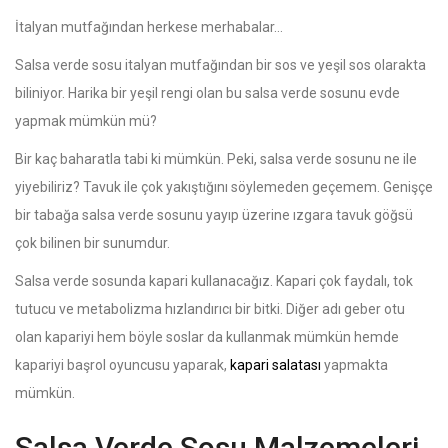
İtalyan mutfağından herkese merhabalar…
Salsa verde sosu italyan mutfağından bir sos ve yeşil sos olarakta
biliniyor. Harika bir yeşil rengi olan bu salsa verde sosunu evde
yapmak mümkün mü?
Bir kaç baharatla tabi ki mümkün. Peki, salsa verde sosunu ne ile
yiyebiliriz? Tavuk ile çok yakıştığını söylemeden geçemem. Genişçe
bir tabağa salsa verde sosunu yayıp üzerine ızgara tavuk göğsü
çok bilinen bir sunumdur.
Salsa verde sosunda kapari kullanacağız. Kapari çok faydalı, tok
tutucu ve metabolizma hızlandırıcı bir bitki. Diğer adı geber otu
olan kapariyi hem böyle soslar da kullanmak mümkün hemde
kapariyi başrol oyuncusu yaparak,
kapari salatası
yapmakta
mümkün.
Salsa Verde Sosu Malzemeleri