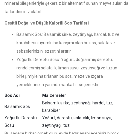
mineral bileşenleriyle şekersiz bir alternatif sunan meyve suları da
tatlandırıcınız olabilir.
Çeşitli Doğal ve Düşük Kalorili Sos Tarifleri
Balsamik Sos: Balsamik sirke, zeytinyağı, hardal, tuz ve
karabiberin uyumlu bir karışımı olan bu sos, salata ve
sebzelerinizin lezzetini artırır.
Yoğurtlu Dereotu Sosu: Yoğurt, doğranmış dereotu,
rendelenmiş salatalık, limon suyu, zeytinyağı ve tuzun
birleşimiyle hazırlanan bu sos, meze ve ızgara
yemeklerinizin yanında harika bir seçenektir.
Sos Adı
Malzemeler
Balsamik sirke, zeytinyağı, hardal, tuz,
Balsamik Sos
karabiber
Yoğurtlu Dereotu
Yoğurt, dereotu, salatalık, limon suyu,
Sosu
zeytinyağı, tuz
Bu sadece birkaç örnek olup, evde hazırlayabileceğiniz birçok