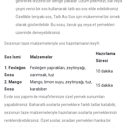
getirerek lezzetli bir denge yakalar. Üzüm pekmezi, bal veya
çeşni verici bir sos kullanarak tatlı acı sos elde edebilirsiniz.
Özellikle teriyaki sos, Tatlı Acı Sos için mükemmel bir örnek
olarak gösterilebilir. Bu sosu, tavuk şiş veya et yemekleri
üzerinde deneyebilirsiniz.
Sezonun taze malzemeleriyle sos hazırlamanın keyfi:
Hazırlama
Sos İsmi
Malzemeler
Süresi
1. Fesleğen
Fesleğen yaprakları, zeytinyağı,
10 dakika
Sosu
sarımsak, tuz
2. Mango
Mango, limon suyu, zeytinyağı, tuz,
15 dakika
Sosu
karabiber
Evde sos yapımı ile misafirlerinize özel yemek sunumları
yapabilirsiniz. Baharatlı soslarla yemeklere farklı tatlar katabilir,
sezonun taze malzemeleriyle hazırlanan soslarla yemeklerinizi
renklendirebilirsiniz. Özel soslar, sıradan yemekleri harika bir