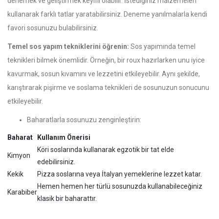
denemek ve geliştirmek keyifli olabilir. İstediğiniz malzemeleri
kullanarak farklı tatlar yaratabilirsiniz. Deneme yanılmalarla kendi
favori sosunuzu bulabilirsiniz.
Temel sos yapım tekniklerini öğrenin:
Sos yapımında temel
teknikleri bilmek önemlidir. Örneğin, bir roux hazırlarken unu iyice
kavurmak, sosun kıvamını ve lezzetini etkileyebilir. Aynı şekilde,
karıştırarak pişirme ve soslama teknikleri de sosunuzun sonucunu
etkileyebilir.
Baharatlarla sosunuzu zenginleştirin:
Baharat
Kullanım Önerisi
Köri soslarında kullanarak egzotik bir tat elde
Kimyon
edebilirsiniz.
Kekik
Pizza soslarına veya İtalyan yemeklerine lezzet katar.
Hemen hemen her türlü sosunuzda kullanabileceğiniz
Karabiber
klasik bir baharattır.