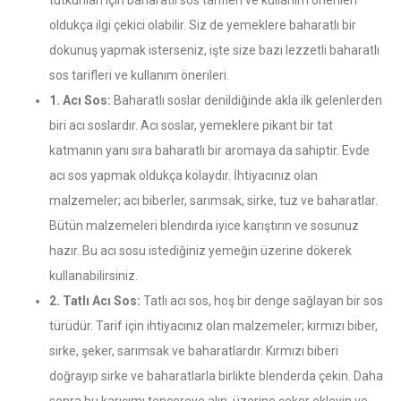
tutkunları için baharatlı sos tarifleri ve kullanım önerileri
oldukça ilgi çekici olabilir. Siz de yemeklere baharatlı bir
dokunuş yapmak isterseniz, işte size bazı lezzetli baharatlı
sos tarifleri ve kullanım önerileri.
1. Acı Sos:
Baharatlı soslar denildiğinde akla ilk gelenlerden
biri acı soslardır. Acı soslar, yemeklere pikant bir tat
katmanın yanı sıra baharatlı bir aromaya da sahiptir. Evde
acı sos yapmak oldukça kolaydır. İhtiyacınız olan
malzemeler; acı biberler, sarımsak, sirke, tuz ve baharatlar.
Bütün malzemeleri blendırda iyice karıştırın ve sosunuz
hazır. Bu acı sosu istediğiniz yemeğin üzerine dökerek
kullanabilirsiniz.
2. Tatlı Acı Sos:
Tatlı acı sos, hoş bir denge sağlayan bir sos
türüdür. Tarif için ihtiyacınız olan malzemeler; kırmızı biber,
sirke, şeker, sarımsak ve baharatlardır. Kırmızı biberi
doğrayıp sirke ve baharatlarla birlikte blenderda çekin. Daha