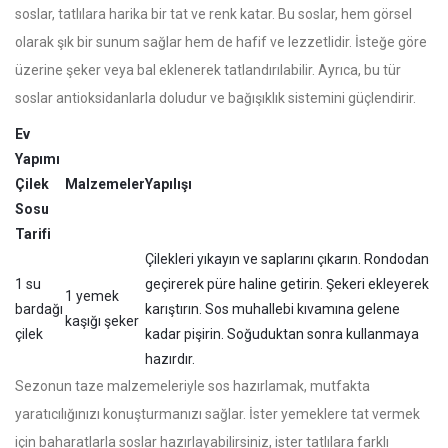
soslar, tatlılara harika bir tat ve renk katar. Bu soslar, hem görsel
olarak şık bir sunum sağlar hem de hafif ve lezzetlidir. İsteğe göre
üzerine şeker veya bal eklenerek tatlandırılabilir. Ayrıca, bu tür
soslar antioksidanlarla doludur ve bağışıklık sistemini güçlendirir.
Ev
Yapımı
Çilek
Malzemeler
Yapılışı
Sosu
Tarifi
Çilekleri yıkayın ve saplarını çıkarın. Rondodan
1 su
geçirerek püre haline getirin. Şekeri ekleyerek
1 yemek
bardağı
karıştırın. Sos muhallebi kıvamına gelene
kaşığı şeker
çilek
kadar pişirin. Soğuduktan sonra kullanmaya
hazırdır.
Sezonun taze malzemeleriyle sos hazırlamak, mutfakta
yaratıcılığınızı konuşturmanızı sağlar. İster yemeklere tat vermek
için baharatlarla soslar hazırlayabilirsiniz, ister tatlılara farklı