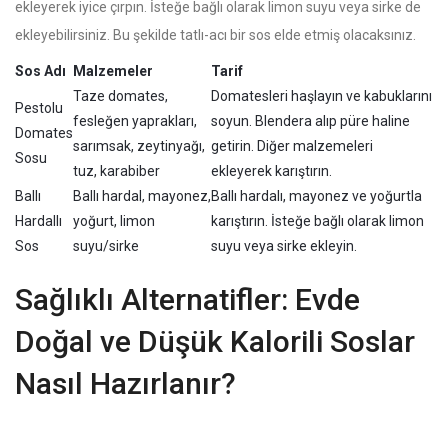
ekleyerek iyice çırpın. İsteğe bağlı olarak limon suyu veya sirke de
ekleyebilirsiniz. Bu şekilde tatlı-acı bir sos elde etmiş olacaksınız.
Sos Adı
Malzemeler
Tarif
Taze domates,
Domatesleri haşlayın ve kabuklarını
Pestolu
fesleğen yaprakları,
soyun. Blendera alıp püre haline
Domates
sarımsak, zeytinyağı,
getirin. Diğer malzemeleri
Sosu
tuz, karabiber
ekleyerek karıştırın.
Ballı
Ballı hardal, mayonez,
Ballı hardalı, mayonez ve yoğurtla
Hardallı
yoğurt, limon
karıştırın. İsteğe bağlı olarak limon
Sos
suyu/sirke
suyu veya sirke ekleyin.
Sağlıklı Alternatifler: Evde
Doğal ve Düşük Kalorili Soslar
Nasıl Hazırlanır?