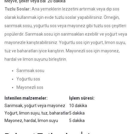
Meyve, şeker veya bal
20 dakika
Tuzlu Soslar:
Ana yemeklerin lezzetini artırmak veya dip sos
olarak kullanmak için evde tuzlu soslar yapabilirsiniz. Örneğin,
sarımsak sosu, yoğurtlu sos veya mayonez gibi tuzlu sos çeşitleri
popülerdir. Sarımsak sosu için sarımsakları ezebilir ve yoğurt veya
mayonezle karıştırabilirsiniz. Yoğurtlu sos için yoğurt, limon suyu,
tuz ve baharatları iyice karıştırın. Mayonezli sos için mayonez,
hardal ve limon suyunu birleştirin.
Sarımsak sosu
Yoğurtlu sos
Mayonezli sos
İstenilen malzemeler:
İşlem süresi:
Sarımsak, yoğurt veya mayonez
10 dakika
Yoğurt, limon suyu, tuz, baharatlar
5 dakika
Mayonez, hardal, limon suyu
5 dakika