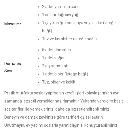
2 adet yumurta sarısı
1 su bardağı sıvı yağ
1 çay kaşığı limon suyu veya sirke (isteğe
Mayonez
bağlı)
Tuz ve karabiber (isteğe bağlı)
5 adet domates
1 adet soğan
Domates
2 diş sarımsak
Sosu
1 adet biber (isteğe bağlı)
Tuz, biber ve kekik
Pratik mutfakta soslar yapmanın keyfi, işleri kolaylaştırırken aynı
zamanda lezzetli yemekler hazırlamaktır. Yukarıda verdiğim basit
sos tarifleri ile yemeklerinizi daha da lezzetlendirebilirsiniz.
Deneyin ve damak zevkinize göre tarifleri kişiselleştirin.
Unutmayın, ev yapımı soslarla yaratıcılığınızı konuşturabilirsiniz.