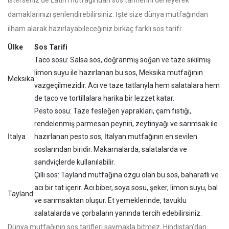
isterseniz de Latin mutfağından sos tariflerini deneyerek
damaklarınızı şenlendirebilirsiniz. İşte size dünya mutfağından
ilham alarak hazırlayabileceğiniz birkaç farklı sos tarifi:
Ülke
Sos Tarifi
Taco sosu: Salsa sos, doğranmış soğan ve taze sıkılmış
limon suyu ile hazırlanan bu sos, Meksika mutfağının
Meksika
vazgeçilmezidir. Acı ve taze tatlarıyla hem salatalara hem
de taco ve tortillalara harika bir lezzet katar.
Pesto sosu: Taze fesleğen yaprakları, çam fıstığı,
rendelenmiş parmesan peyniri, zeytinyağı ve sarımsak ile
İtalya
hazırlanan pesto sos, İtalyan mutfağının en sevilen
soslarından biridir. Makarnalarda, salatalarda ve
sandviçlerde kullanılabilir.
Çilli sos: Tayland mutfağına özgü olan bu sos, baharatlı ve
acı bir tat içerir. Acı biber, soya sosu, şeker, limon suyu, bal
Tayland
ve sarımsaktan oluşur. Et yemeklerinde, tavuklu
salatalarda ve çorbaların yanında tercih edebilirsiniz.
Dünya mutfağının sos tarifleri saymakla bitmez. Hindistan’dan