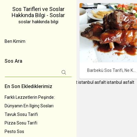
Sos Tarifleri ve Soslar
Hakkında Bilgi - Soslar
soslar hakkında bilgi
Ben Kimim
Sos Ara
Barbekü Sos Tarifi, Ne Kadar, Nereden Alınır
Arama:
instagram takipçi satın al
İstanbul Asfalt
istanbul asfalt
istanbul asfalt
En Son Eklediklerimiz
Farklı Lezzetlerin Peşinde:
Dünyanın En İlginç Sosları
Tavuk Sosu Tarifi
Pizza Sosu Tarifi
Pesto Sos