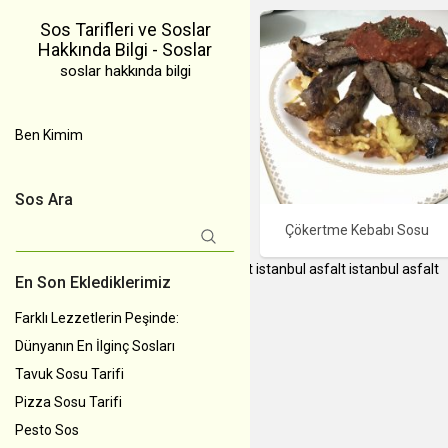
Sos Tarifleri ve Soslar
Hakkında Bilgi - Soslar
soslar hakkında bilgi
Ben Kimim
Sos Ara
Çökertme Kebabı Sosu
Arama:
instagram takipçi satın al
İstanbul Asfalt
istanbul asfalt
istanbul asfalt
En Son Eklediklerimiz
Farklı Lezzetlerin Peşinde:
Dünyanın En İlginç Sosları
Tavuk Sosu Tarifi
Pizza Sosu Tarifi
Pesto Sos